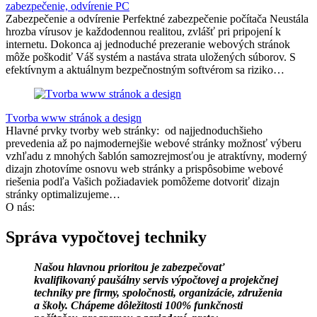
zabezpečenie, odvírenie PC
Zabezpečenie a odvírenie Perfektné zabezpečenie počítača Neustála
hrozba vírusov je každodennou realitou, zvlášť pri pripojení k
internetu. Dokonca aj jednoduché prezeranie webových stránok
môže poškodiť Váš systém a nastáva strata uložených súborov. S
efektívnym a aktuálnym bezpečnostným softvérom sa riziko…
Tvorba www stránok a design
Hlavné prvky tvorby web stránky: od najjednoduchšieho
prevedenia až po najmodernejšie webové stránky možnosť výberu
vzhľadu z mnohých šablón samozrejmosťou je atraktívny, moderný
dizajn zhotovíme osnovu web stránky a prispôsobime webové
riešenia podľa Vašich požiadaviek pomôžeme dotvoriť dizajn
stránky optimalizujeme…
O nás:
Správa vypočtovej techniky
Našou hlavnou prioritou je zabezpečovať
kvalifikovaný paušálny servis výpočtovej a projekčnej
techniky pre firmy, spoločnosti, organizácie, združenia
a školy. Chápeme dôležitosti 100% funkčnosti