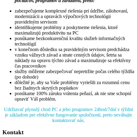
počítačov, programov a zariadení, preto:
zabezpečujeme komplexné riešenia pri údržbe, zálohovaní,
modernizácii a opravách výpočtových technológii
pravidelným servisom
identifikujeme problémy a poskytneme riešenia, ktoré
maximalizujú produktivitu na PC
ponúkame bezkonkurenčnú kvalitu služieb informačných
technológií
v konečnom dôsledku sa pravidelným servisom predchádza
vzniku vážnych závad a strate cenných údajov, šetria sa
náklady na opravu týchto závad a maximalizuje sa efektívny
čas pracovníkov
služby môžeme zabezpečovať nepretržite počas celého týždňa
(po dohode)
dôležité je, aby sa Vaše problémy vyriešili za rozumnú cenu
bez žiadnych skrytých poplatkov
ponúkame 100% záruku vrátenia peňazí, ak nie sme schopní
opraviť Váš problém.
Udržiavať plynulý chod PC a jeho programov 24hod/7dní v týždni
je základom pre efektívne fungovanie spoločnosti, preto neváhajte
kontaktovať nás.
Kontakt